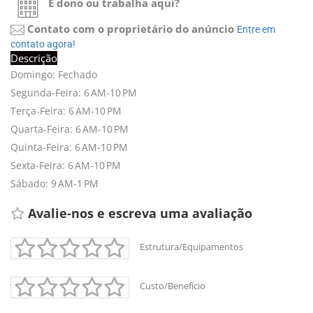
É dono ou trabalha aqui?
Contato com o proprietário do anúncio
Entre em 
contato agora!
Descrição
Domingo: Fechado
Segunda-Feira: 6 AM-10 PM
+
-
Terça-Feira: 6 AM-10 PM
Leaflet
Quarta-Feira: 6 AM-10 PM
Quinta-Feira: 6 AM-10 PM
Sexta-Feira: 6 AM-10 PM
Sábado: 9 AM-1 PM
Avalie-nos e escreva uma avaliação 
Estrutura/Equipamentos
Custo/Benefício