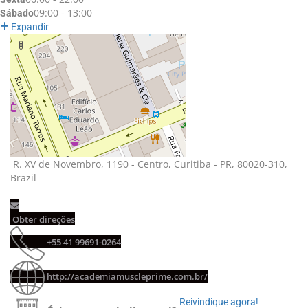
09:00 - 13:00
Sábado
Expandir
R. XV de Novembro, 1190 - Centro, Curitiba - PR, 80020-310, 
Brazil
Obter direções 
+55 41 99691-0264 
http://academiamuscleprime.com.br/
Reivindique agora! 