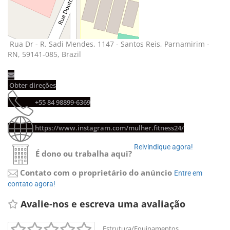
Rua Dr - R. Sadi Mendes, 1147 - Santos Reis, Parnamirim - 
RN, 59141-085, Brazil
Obter direções 
+55 84 98899-6369 
https://www.instagram.com/mulher.fitness24/
Reivindique agora! 
É dono ou trabalha aqui?
Contato com o proprietário do anúncio
Entre em 
contato agora!
Avalie-nos e escreva uma avaliação 
Estrutura/Equipamentos