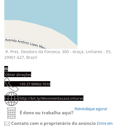
R. Pres. Deodoro da Fonseca, 300 - Araçá, Linhares - ES,
29901-627, Brazil
Obter direções
+55 27 99992-7010
http://bit.ly/MovimentacaoLinhares
Reivindique agora!
É dono ou trabalha aqui?
Contato com o proprietário do anúncio
Entre em