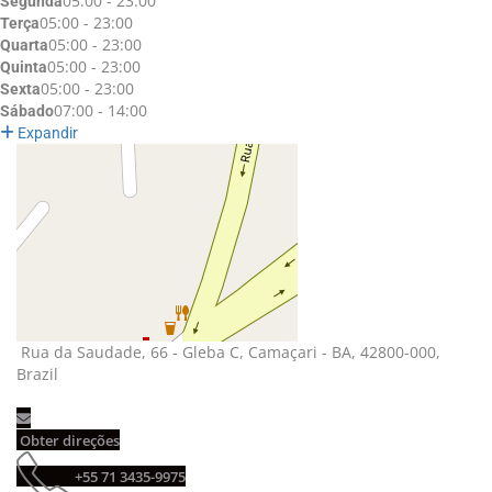
05:00 - 23:00
Segunda
05:00 - 23:00
Terça
05:00 - 23:00
Quarta
05:00 - 23:00
Quinta
05:00 - 23:00
Sexta
07:00 - 14:00
Sábado
Expandir
Rua da Saudade, 66 - Gleba C, Camaçari - BA, 42800-000, 
Brazil
Obter direções 
+55 71 3435-9975 