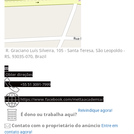
R. Graciano Luís Silveira, 105 - Santa Teresa, São Leopoldo - 
RS, 93035-070, Brazil
Obter direções 
+55 51 3091-7999 
https://www.facebook.com/mettaacademia/
Reivindique agora! 
É dono ou trabalha aqui?
Contato com o proprietário do anúncio
Entre em 
contato agora!