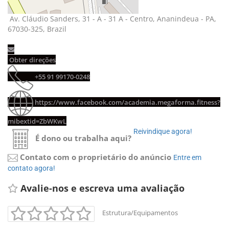
Av. Cláudio Sanders, 31 - A - 31 A - Centro, Ananindeua - PA, 
67030-325, Brazil
Obter direções 
+55 91 99170-0248 
https://www.facebook.com/academia.megaforma.fitness?
mibextid=ZbWKwL
Reivindique agora! 
É dono ou trabalha aqui?
Contato com o proprietário do anúncio
Entre em 
contato agora!
Avalie-nos e escreva uma avaliação 
Estrutura/Equipamentos