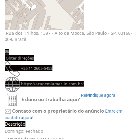
Rua dos Trilhos, 1397 - Alto da Mooca, São Paulo - SP, 03168-
009, Brazil
Obter direções 
+55 11 2605-5452 
https://academiamarlin.com.br/
Reivindique agora! 
É dono ou trabalha aqui?
Contato com o proprietário do anúncio
Entre em 
contato agora!
Descrição
Domingo: Fechado