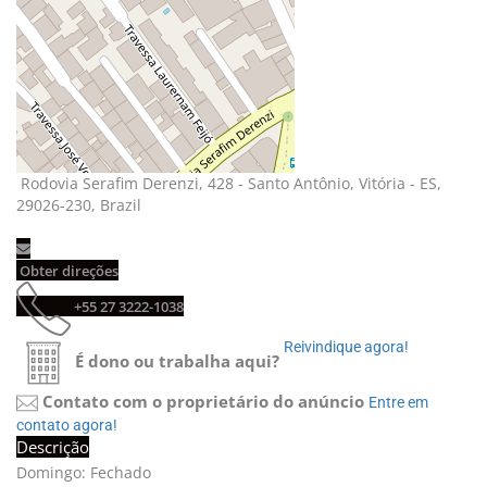
Rodovia Serafim Derenzi, 428 - Santo Antônio, Vitória - ES, 
29026-230, Brazil
Obter direções 
+55 27 3222-1038 
Reivindique agora! 
É dono ou trabalha aqui?
Contato com o proprietário do anúncio
Entre em 
contato agora!
Descrição
Domingo: Fechado