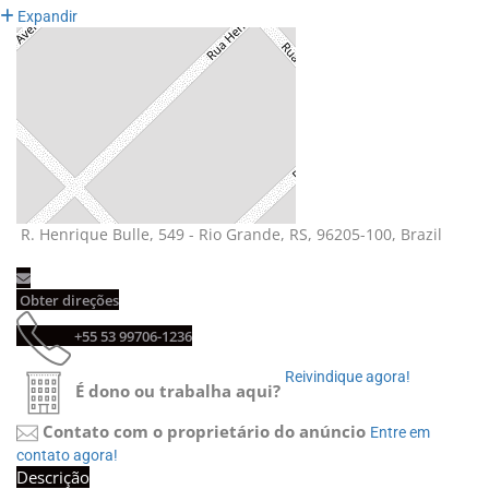
Expandir
R. Henrique Bulle, 549 - Rio Grande, RS, 96205-100, Brazil 
Obter direções 
+55 53 99706-1236 
Reivindique agora! 
É dono ou trabalha aqui?
Contato com o proprietário do anúncio
Entre em 
contato agora!
Descrição