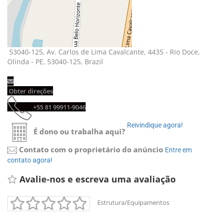
53040-125, Av. Carlos de Lima Cavalcante, 4435 - Rio Doce, 
Olinda - PE, 53040-125, Brazil
Obter direções 
+55 81 99911-9046 
Reivindique agora! 
É dono ou trabalha aqui?
Contato com o proprietário do anúncio
Entre em 
contato agora!
Avalie-nos e escreva uma avaliação 
Estrutura/Equipamentos