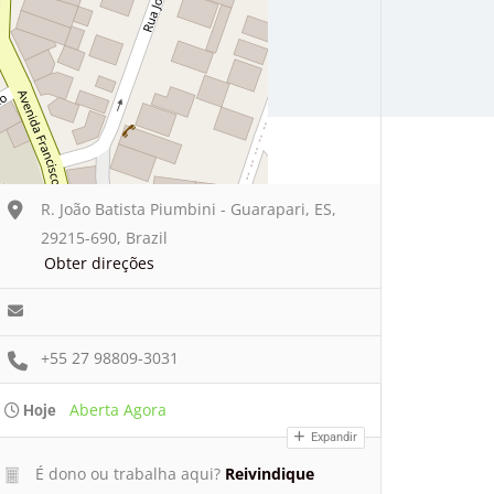
R. João Batista Piumbini - Guarapari, ES,
29215-690, Brazil
Obter direções
+55 27 98809-3031
Aberta Agora
Hoje
Expandir
É dono ou trabalha aqui?
Reivindique