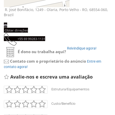
R. José Bonifácio, 1249 - Olaria, Porto Velho - RO, 68554-060, 
Brazil
Obter direções 
+55 69 99283-1131 
Reivindique agora! 
É dono ou trabalha aqui?
Contato com o proprietário do anúncio
Entre em 
contato agora!
Avalie-nos e escreva uma avaliação 
Estrutura/Equipamentos
+
-
Custo/Benefício
Leaflet