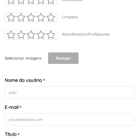
Limpeza
Atendimento/Professores
Selecionar imagens
Navegar
+
-
Leaflet
Nome do usuário
*
E-mail
*
Título
*