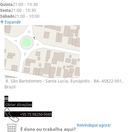
21:00 - 10:30
Quinta
21:00 - 10:30
Sexta
21:00 - 10:00
Sábado
Expandir
R. São Bartolomeo - Santa Lucia, Eunápolis - BA, 45822-001,
Brazil
Obter direções
+55 73 98250-9585
Reivindique agora!
É dono ou trabalha aqui?