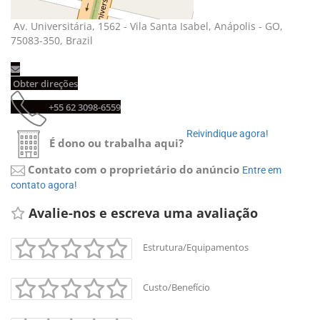
Av. Universitária, 1562 - Vila Santa Isabel, Anápolis - GO, 
75083-350, Brazil
Obter direções 
+55 62 3098-6559 
Reivindique agora! 
É dono ou trabalha aqui?
Contato com o proprietário do anúncio
Entre em 
contato agora!
Avalie-nos e escreva uma avaliação 
Estrutura/Equipamentos
Custo/Benefício