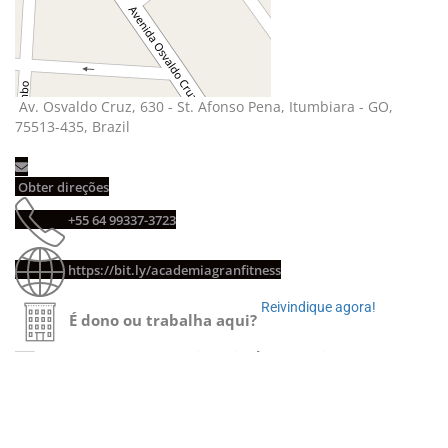
Av. Osvaldo Cruz, 630 - St. Afonso Pena, Itumbiara - GO, 
75513-435, Brazil
Obter direções 
+55 64 99337-3723 
https://bit.ly/academiagranfitness
Reivindique agora! 
É dono ou trabalha aqui?
Contato com o proprietário do anúncio
Entre em 
contato agora!
Avalie-nos e escreva uma avaliação 