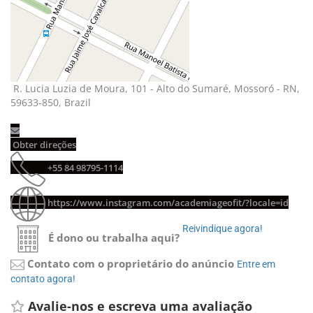
R. Lucia Luzia de Moura, 101 - Alto do Sumaré, Mossoró - RN, 
59633-850, Brazil
Obter direções 
+55 84 98795-1114 
https://www.instagram.com/academiageofit/?locale=id
Reivindique agora! 
É dono ou trabalha aqui?
Contato com o proprietário do anúncio
Entre em 
contato agora!
Avalie-nos e escreva uma avaliação 