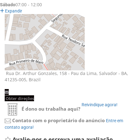
07:00 - 12:00
Sábado
Expandir
Rua Dr. Arthur Gonzales, 158 - Pau da Lima, Salvador - BA, 
41235-005, Brazil
Obter direções 
Reivindique agora! 
É dono ou trabalha aqui?
Contato com o proprietário do anúncio
Entre em 
contato agora!
Avalie-nos e escreva uma avaliação 