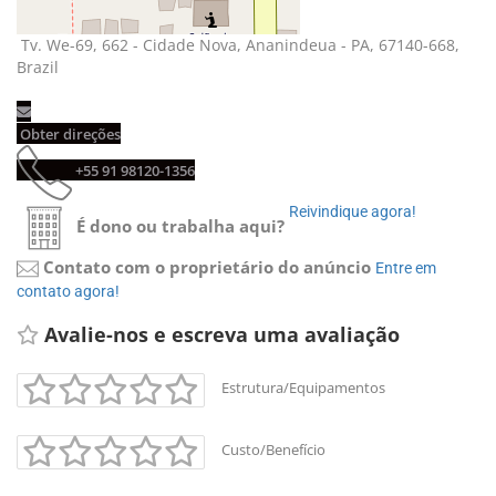
Tv. We-69, 662 - Cidade Nova, Ananindeua - PA, 67140-668, 
Brazil
Obter direções 
+55 91 98120-1356 
Reivindique agora! 
É dono ou trabalha aqui?
Contato com o proprietário do anúncio
Entre em 
contato agora!
Avalie-nos e escreva uma avaliação 
Estrutura/Equipamentos
Custo/Benefício