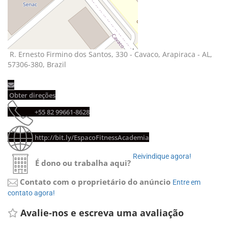
R. Ernesto Firmino dos Santos, 330 - Cavaco, Arapiraca - AL, 
57306-380, Brazil
Obter direções 
+55 82 99661-8628 
http://bit.ly/EspacoFitnessAcademia
Reivindique agora! 
É dono ou trabalha aqui?
Contato com o proprietário do anúncio
Entre em 
contato agora!
Avalie-nos e escreva uma avaliação 