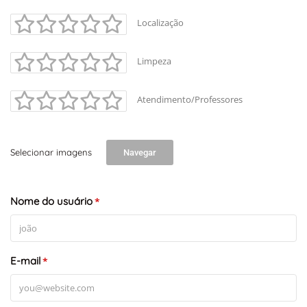
Localização
Limpeza
Atendimento/Professores
Selecionar imagens
Navegar
+
-
Leaflet
Nome do usuário
*
E-mail
*