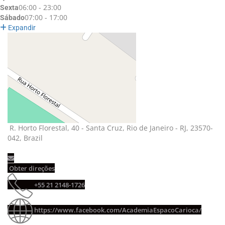
06:00 - 23:00
Sexta
07:00 - 17:00
Sábado
Expandir
R. Horto Florestal, 40 - Santa Cruz, Rio de Janeiro - RJ, 23570-
042, Brazil
Obter direções 
+55 21 2148-1726 
https://www.facebook.com/AcademiaEspacoCarioca/