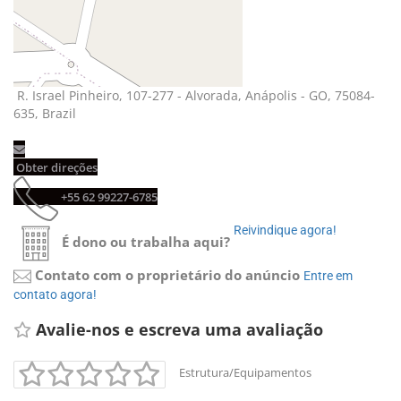
R. Israel Pinheiro, 107-277 - Alvorada, Anápolis - GO, 75084-
635, Brazil
Obter direções 
+55 62 99227-6785 
Reivindique agora! 
É dono ou trabalha aqui?
Contato com o proprietário do anúncio
Entre em 
contato agora!
Avalie-nos e escreva uma avaliação 
Estrutura/Equipamentos