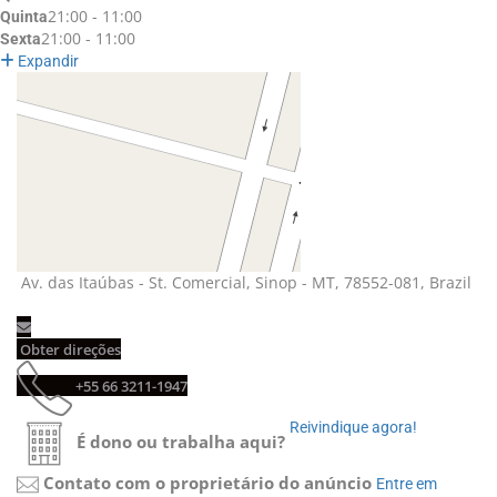
21:00 - 11:00
Quinta
21:00 - 11:00
Sexta
Expandir
Av. das Itaúbas - St. Comercial, Sinop - MT, 78552-081, Brazil 
Obter direções 
+55 66 3211-1947 
Reivindique agora! 
É dono ou trabalha aqui?
Contato com o proprietário do anúncio
Entre em 