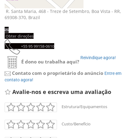
R. Santa Maria, 468 - Treze de Setembro, Boa Vista - RR, 
69308-370, Brazil
Obter direções 
+55 95 99158-0610 
Reivindique agora! 
É dono ou trabalha aqui?
Contato com o proprietário do anúncio
Entre em 
contato agora!
Avalie-nos e escreva uma avaliação 
Estrutura/Equipamentos
Custo/Benefício