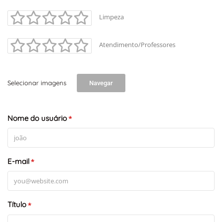
Limpeza
Atendimento/Professores
Selecionar imagens
Navegar
+
-
Nome do usuário
*
Leaflet
E-mail
*
Título
*