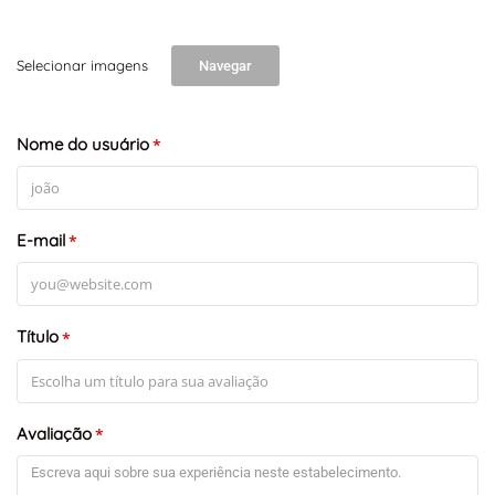
Selecionar imagens
Navegar
+
-
Leaflet
Nome do usuário
*
E-mail
*
Título
*
Avaliação
*