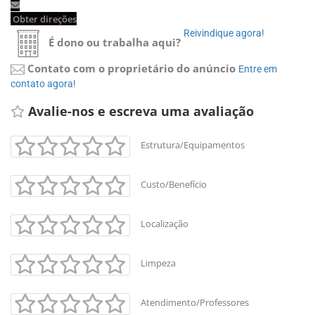
Obter direções 
Reivindique agora! 
É dono ou trabalha aqui?
Contato com o proprietário do anúncio
Entre em 
contato agora!
Avalie-nos e escreva uma avaliação 
Estrutura/Equipamentos
Custo/Benefício
Localização
Limpeza
Atendimento/Professores