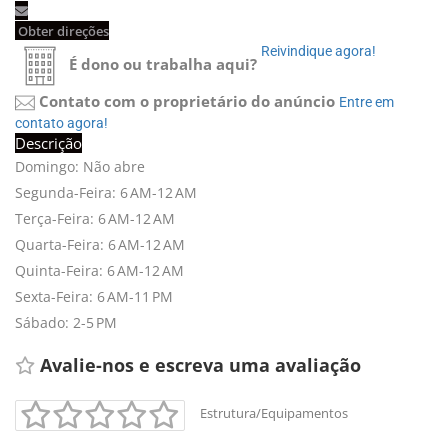
Obter direções 
Reivindique agora! 
É dono ou trabalha aqui?
Contato com o proprietário do anúncio
Entre em 
contato agora!
Descrição
Domingo: Não abre
Segunda-Feira: 6 AM-12 AM
Terça-Feira: 6 AM-12 AM
Quarta-Feira: 6 AM-12 AM
Quinta-Feira: 6 AM-12 AM
Sexta-Feira: 6 AM-11 PM
+
-
Sábado: 2-5 PM
Leaflet
Avalie-nos e escreva uma avaliação 
Estrutura/Equipamentos