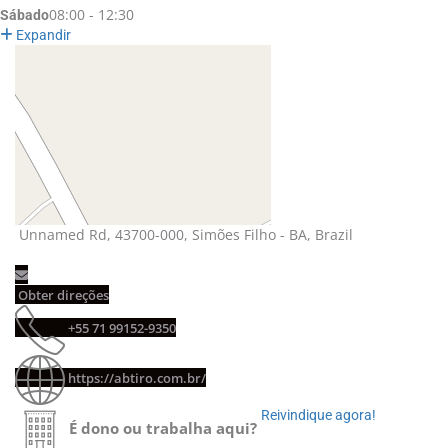
08:00 - 12:30
Sábado
Expandir
Unnamed Rd, 43700-000, Simões Filho - BA, Brazil 
Obter direções 
+55 71 99152-9350 
https://abtiro.com.br/
Reivindique agora! 
É dono ou trabalha aqui?