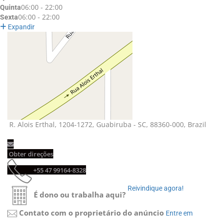
06:00 - 22:00
Quinta
06:00 - 22:00
Sexta
Expandir
R. Alois Erthal, 1204-1272, Guabiruba - SC, 88360-000, Brazil 
Obter direções 
+55 47 99164-8328 
Reivindique agora! 
É dono ou trabalha aqui?
Contato com o proprietário do anúncio
Entre em 