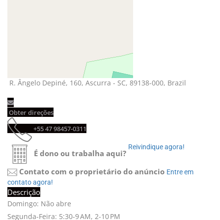
R. Ângelo Depiné, 160, Ascurra - SC, 89138-000, Brazil 
Obter direções 
+55 47 98457-0311 
Reivindique agora! 
É dono ou trabalha aqui?
Contato com o proprietário do anúncio
Entre em 
contato agora!
Descrição
Domingo: Não abre
Segunda-Feira: 5:30-9 AM, 2-10 PM