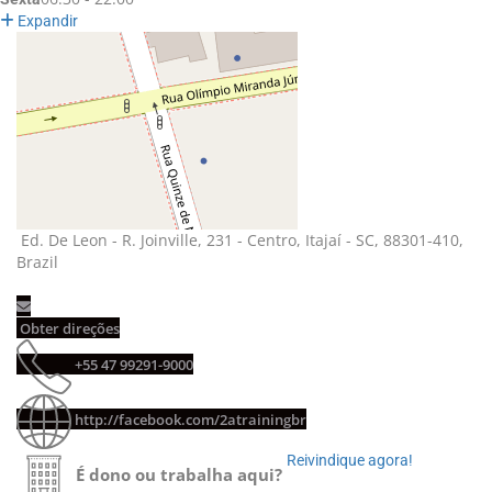
Expandir
Ed. De Leon - R. Joinville, 231 - Centro, Itajaí - SC, 88301-410, 
Brazil
Obter direções 
+55 47 99291-9000 
http://facebook.com/2atrainingbr
Reivindique agora! 
É dono ou trabalha aqui?