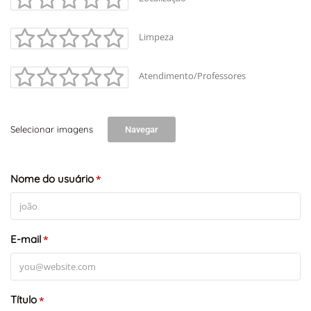
Limpeza
Atendimento/Professores
Selecionar imagens
Navegar
+
-
Leaflet
Nome do usuário
*
E-mail
*
Título
*